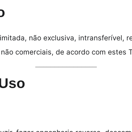
o
itada, não exclusiva, intransferível, r
e não comerciais, de acordo com estes 
________________
 Uso