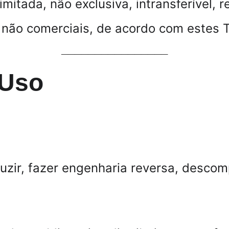
itada, não exclusiva, intransferível, r
e não comerciais, de acordo com estes 
________________
 Uso
aduzir, fazer engenharia reversa, desco